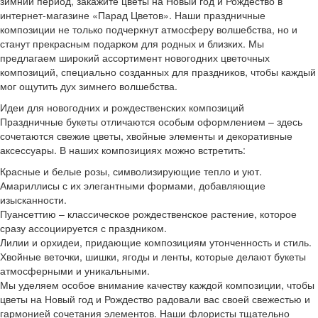
зимний период, закажите цветы на Новый год и Рождество в
интернет-магазине «Парад Цветов». Наши праздничные
композиции не только подчеркнут атмосферу волшебства, но и
станут прекрасным подарком для родных и близких. Мы
предлагаем широкий ассортимент новогодних цветочных
композиций, специально созданных для праздников, чтобы каждый
мог ощутить дух зимнего волшебства.
Идеи для новогодних и рождественских композиций
Праздничные букеты отличаются особым оформлением – здесь
сочетаются свежие цветы, хвойные элементы и декоративные
аксессуары. В наших композициях можно встретить:
Красные и белые розы, символизирующие тепло и уют.
Амариллисы с их элегантными формами, добавляющие
изысканности.
Пуансеттию – классическое рождественское растение, которое
сразу ассоциируется с праздником.
Лилии и орхидеи, придающие композициям утонченность и стиль.
Хвойные веточки, шишки, ягоды и ленты, которые делают букеты
атмосферными и уникальными.
Мы уделяем особое внимание качеству каждой композиции, чтобы
цветы на Новый год и Рождество радовали вас своей свежестью и
гармонией сочетания элементов. Наши флористы тщательно